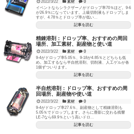
2022/3/22
素材
0
イベントならシラクザーノがドロップ率70％ほど。9-6
が26.9％になっています。上級切削液もドロップしま
すが、4.78％とドロップ率が低い...
記事を読む
精錬溶剤：ドロップ率、おすすめの周回
場所、加工素材、副産物と使い道
2022/3/22
素材
0
9-4がドロップ率5.05％、9-18が4.85％とどちらも低
め。加工するなら半自然溶剤、切削液、人工ゲルが各
1個ずついります。
記事を読む
半自然溶剤：ドロップ率、おすすめの周
回場所、副産物や使い道
2022/3/22
素材
0
9-4がドロップ率27.6％、副産物として精錬溶剤も
5.05％でドロップします。さらに塵影に交わる残響
LE-7なら69.9％という高いドロ...
記事を読む