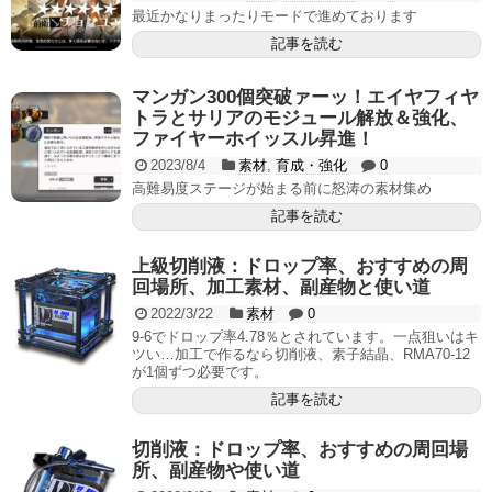
最近かなりまったりモードで進めております
記事を読む
マンガン300個突破ァーッ！エイヤフィヤ
トラとサリアのモジュール解放＆強化、
ファイヤーホイッスル昇進！
2023/8/4
素材
,
育成・強化
0
高難易度ステージが始まる前に怒涛の素材集め
記事を読む
上級切削液：ドロップ率、おすすめの周
回場所、加工素材、副産物と使い道
2022/3/22
素材
0
9-6でドロップ率4.78％とされています。一点狙いはキ
ツい…加工で作るなら切削液、素子結晶、RMA70-12
が1個ずつ必要です。
記事を読む
切削液：ドロップ率、おすすめの周回場
所、副産物や使い道