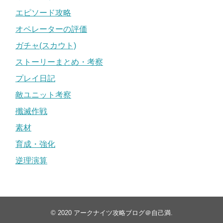
エピソード攻略
オペレーターの評価
ガチャ(スカウト)
ストーリーまとめ・考察
プレイ日記
敵ユニット考察
殲滅作戦
素材
育成・強化
逆理演算
© 2020
アークナイツ攻略ブログ＠自己満
.