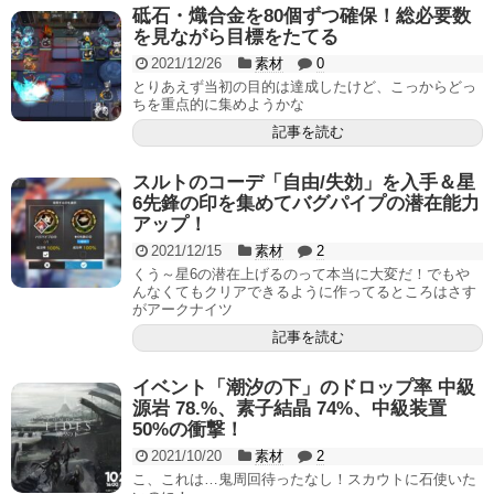
砥石・熾合金を80個ずつ確保！総必要数
を見ながら目標をたてる
2021/12/26
素材
0
とりあえず当初の目的は達成したけど、こっからどっ
ちを重点的に集めようかな
記事を読む
スルトのコーデ「自由/失効」を入手＆星
6先鋒の印を集めてバグパイプの潜在能力
アップ！
2021/12/15
素材
2
くう～星6の潜在上げるのって本当に大変だ！でもや
んなくてもクリアできるように作ってるところはさす
がアークナイツ
記事を読む
イベント「潮汐の下」のドロップ率 中級
源岩 78.%、素子結晶 74%、中級装置
50%の衝撃！
2021/10/20
素材
2
こ、これは…鬼周回待ったなし！スカウトに石使いた