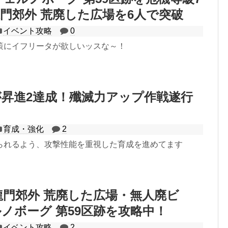
門郊外 荒廃した広場を6人で突破
イベント攻略
0
策にイフリータが欲しいッスな～！
昇進2達成！殲滅力アップ作戦遂行
育成・強化
2
られるよう、攻撃性能を重視した育成を進めてます
龍門郊外 荒廃した広場・無人廃ビ
ノボーグ 第59区跡を攻略中！
イベント攻略
2