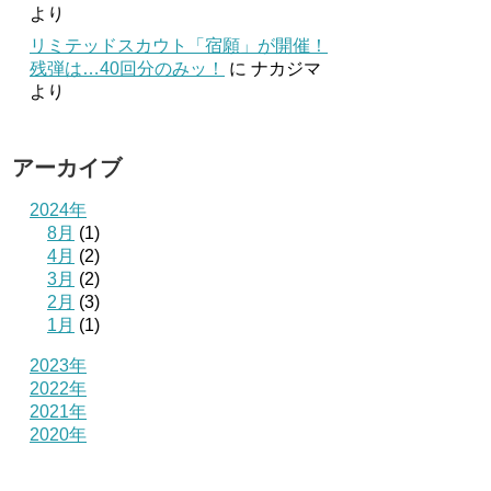
より
リミテッドスカウト「宿願」が開催！
残弾は…40回分のみッ！
に
ナカジマ
より
アーカイブ
2024年
8月
(1)
4月
(2)
3月
(2)
2月
(3)
1月
(1)
2023年
2022年
2021年
2020年