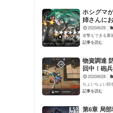
ホシグマが
姉さんに
2020/6/28
攻撃もできる重
記事を読む
物資調達 
回中！砲
2020/6/28
ちょいちょい顔
記事を読む
第6章 局