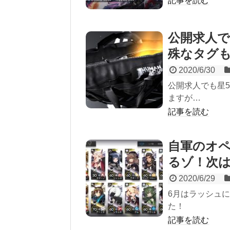
記事を読む
公開求人
殊なタグ
2020/6/30
公開求人でも星
ますが…
記事を読む
自軍のオ
るゾ！次
2020/6/29
6月はラッシュ
た！
記事を読む